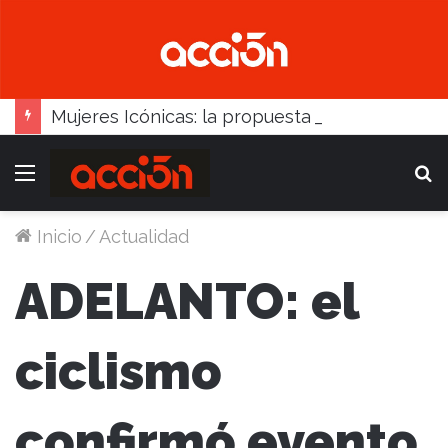
Mujeres Icónicas: la propuesta para desarrollo empresarial femenino que llega a Balcarce
Menú
B
Inicio
/
Actualidad
ADELANTO: el
ciclismo
confirmó evento