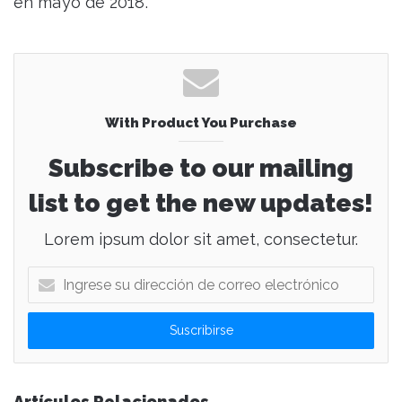
en mayo de 2018.
With Product You Purchase
Subscribe to our mailing
list to get the new updates!
Lorem ipsum dolor sit amet, consectetur.
I
n
g
r
e
s
e
Artículos Relacionados