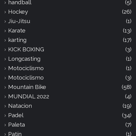
handball
(5)
Hockey
(26)
Jiu-Jitsu
(1)
Karate
(13)
karting
(17)
KICK BOXING
(3)
Longcasting
(1)
Motociclismo
(1)
Motociclismo
(3)
Mountain Bike
(58)
MUNDIAL 2022
(4)
Natacion
(19)
Padel
(34)
Paleta
(7)
Patín
(1)