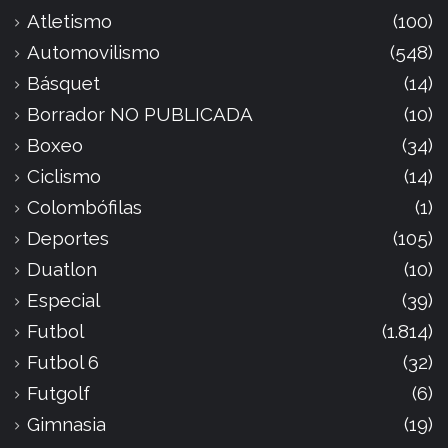
Atletismo
(100)
Automovilismo
(548)
Básquet
(14)
Borrador NO PUBLICADA
(10)
Boxeo
(34)
Ciclismo
(14)
Colombófilas
(1)
Deportes
(105)
Duatlon
(10)
Especial
(39)
Futbol
(1.814)
Futbol 6
(32)
Futgolf
(6)
Gimnasia
(19)