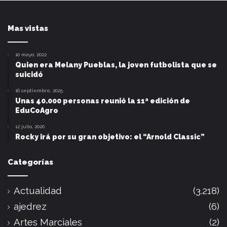
Mas vistas
10 mayo, 2022
Quien era Melany Pueblas, la joven futbolista que se
suicidó
16 septiembre, 2025
Unas 40.000 personas reunió la 11ª edición de
EduCoAgro
12 julio, 2020
Rocky irá por su gran objetivo: el “Arnold Classic”
Categorías
Actualidad
(3.218)
ajedrez
(6)
Artes Marciales
(2)