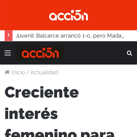
Juvenil: Balcarce arrancó 1-0, pero Madariaga lo dio vuelta
Menú
B
Inicio
/
Actualidad
Creciente
interés
femenino para