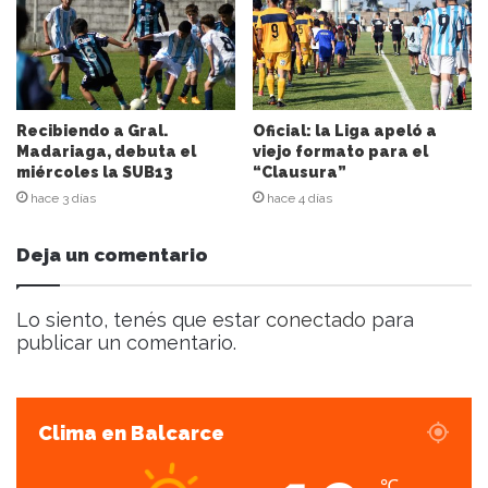
o
r
r
e
o
e
Recibiendo a Gral.
Oficial: la Liga apeló a
l
Madariaga, debuta el
viejo formato para el
miércoles la SUB13
“Clausura”
e
c
hace 3 días
hace 4 días
t
r
Deja un comentario
ó
n
i
Lo siento, tenés que estar
conectado
para
c
publicar un comentario.
o
Clima en Balcarce
℃