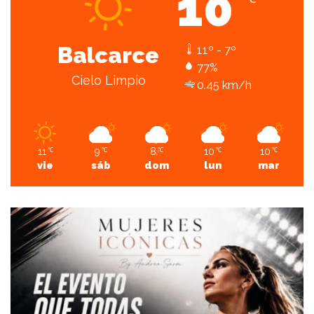
10
Balcarce
11º - 7º
77%
Cielo Limpio
0.45 km/h
11
9
8
10
10
℃
℃
℃
℃
℃
vie
sáb
dom
lun
mar